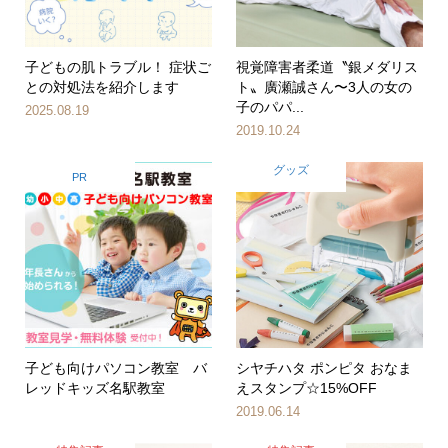
子どもの肌トラブル！ 症状ご
視覚障害者柔道〝銀メダリス
との対処法を紹介します
ト〟廣瀬誠さん〜3人の女の
子のパパ...
2025.08.19
2019.10.24
グッズ
PR
子ども向けパソコン教室 バ
シヤチハタ ポンピタ おなま
レッドキッズ名駅教室
えスタンプ☆15%OFF
2019.06.14