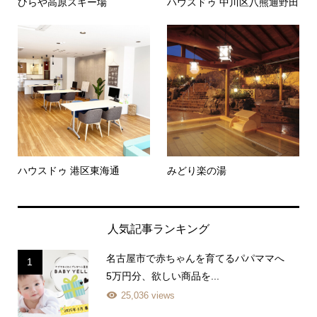
ひらや高原スキー場
ハウスドゥ 中川区八熊通野田
ハウスドゥ 港区東海通
みどり楽の湯
人気記事ランキング
名古屋市で赤ちゃんを育てるパパママへ
1
5万円分、欲しい商品を...
25,036 views