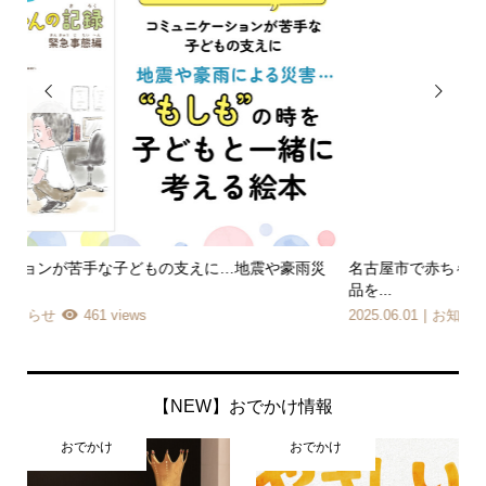


災
名古屋市で赤ちゃんを育てるパパママへ 5万円分、欲しい商
ハロ
品を...
202
2025.06.01
お知らせ
25,036 views
【NEW】おでかけ情報
おでかけ
おでかけ