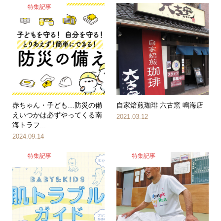
特集記事
赤ちゃん・子ども…防災の備
自家焙煎珈琲 六古窯 鳴海店
えいつかは必ずやってくる南
2021.03.12
海トラフ...
2024.09.14
特集記事
特集記事