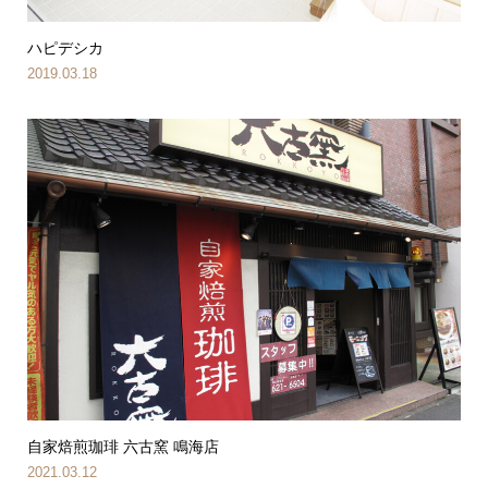
ハピデシカ
2019.03.18
自家焙煎珈琲 六古窯 鳴海店
2021.03.12