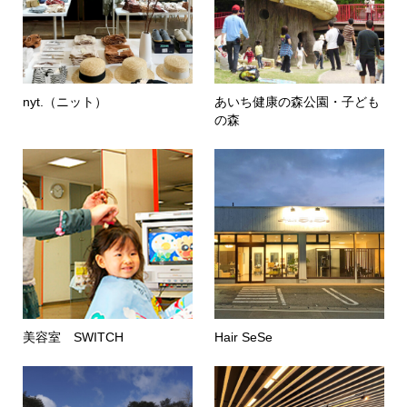
nyt.（ニット）
あいち健康の森公園・子ども
の森
美容室 SWITCH
Hair SeSe