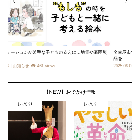


災
名古屋市で赤ちゃんを育てるパパママへ 5万円分、欲しい商
ハロ
品を...
202
2025.06.01
お知らせ
25,036 views
【NEW】おでかけ情報
おでかけ
おでかけ